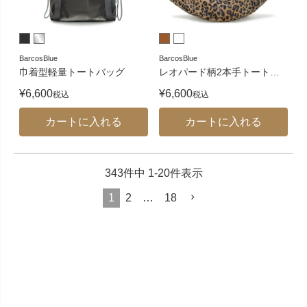
BarcosBlue
BarcosBlue
巾着型軽量トートバッグ
レオパード柄2本手トート
…
¥
6,600
¥
6,600
税込
税込
カートに入れる
カートに入れる
343
件中
1
-
20
件表示
1
2
…
18