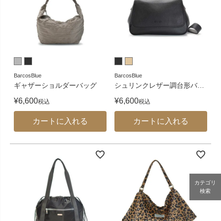
BarcosBlue
BarcosBlue
ギャザーショルダーバッグ
シュリンクレザー調台形バ
…
¥
6,600
¥
6,600
税込
税込
カートに入れる
カートに入れる
カテゴリ
検索