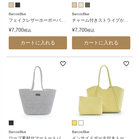
BarcosBlue
BarcosBlue
フェイクレザーホーボーバ
…
チャーム付きストライプか
…
¥
7,700
¥
7,700
税込
税込
カートに入れる
カートに入れる
BarcosBlue
BarcosBlue
ロープ素材サマートートバ
…
インサイドポーチ付きトー
…