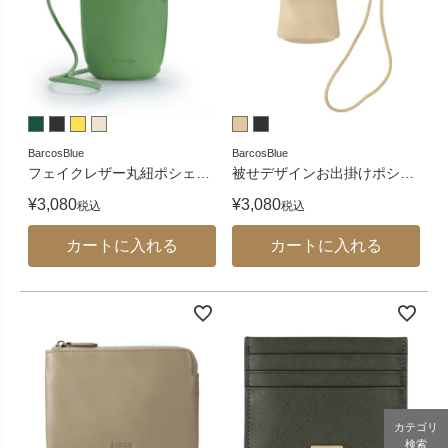
BarcosBlue
BarcosBlue
フェイクレザー丸紐ポシェ
…
被せデザインお出掛けポシ
…
¥
3,080
¥
3,080
税込
税込
カートに入れる
カートに入れる
カテゴリ
検索