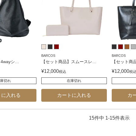
BARCOS
BARCOS
4wayシ
…
【セット商品】スムースレ
…
【セット商
¥
12,000
¥
12,000
税込
税
庫切れ
在庫切れ
トに入れる
カートに入れる
カ
15
件中
1
-
15
件表示