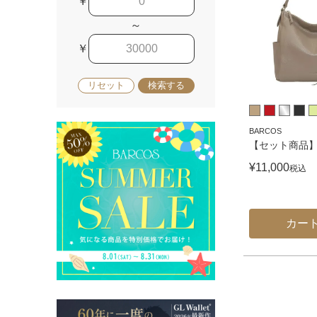
￥
～
￥
リセット
検索する
BARCOS
【セット商品
¥
11,000
税込
カー