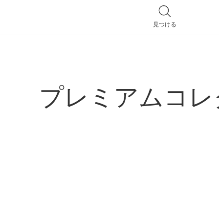
見つける
全てのバッグ
プレミアムコレ
ハンドバッグ
トートバッグ
ショルダーバッグ
リュック
ポシェット
2way