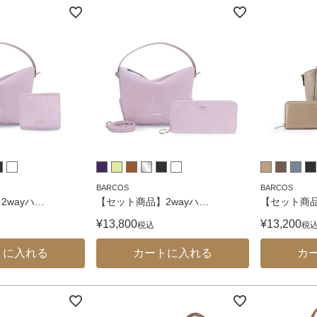
3way
その他バッグ
BARCOS
BARCOS
2wayハ
…
【セット商品】2wayハ
…
【セット商
¥
13,800
¥
13,200
税込
税
トに入れる
カートに入れる
カ