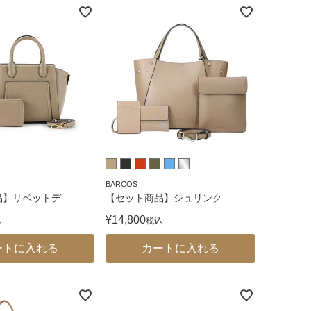
BARCOS
品】リベットデ
…
【セット商品】シュリンク
…
¥
14,800
込
税込
ートに入れる
カートに入れる