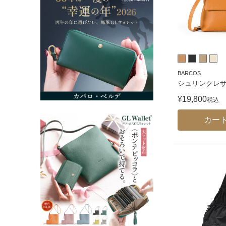
BARCOS
シュリンクレザ
¥
19,800
税込
カー