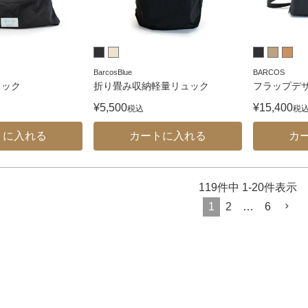
BarcosBlue
BARCOS
ュック
折り畳み収納軽量リュック
フラップデ
¥
5,500
¥
15,400
税込
税
トに入れる
カートに入れる
カ
119
件中
1
-
20
件表示
1
2
…
6