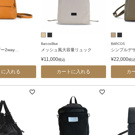
BarcosBlue
BARCOS
ー2way
…
メッシュ風大容量リュック
シンプルデ
¥
11,000
¥
22,000
税込
税
トに入れる
カートに入れる
カ