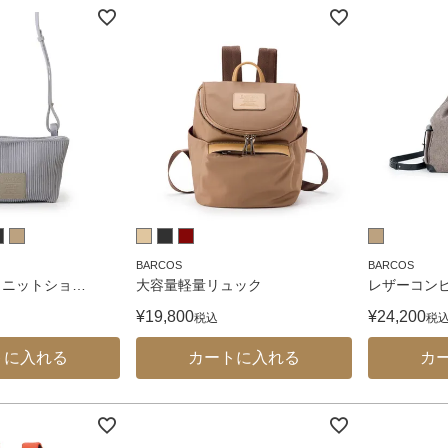
3way
その他バッグ
BARCOS
BARCOS
＋ニットショ
…
大容量軽量リュック
レザーコンビ
¥
19,800
¥
24,200
税込
税
トに入れる
カートに入れる
カ