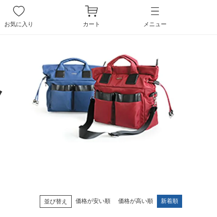
ペー
ジト
お気に入り
カート
メニュー
ップ
へ
ク
価格が安い順
価格が高い順
新着順
並び替え