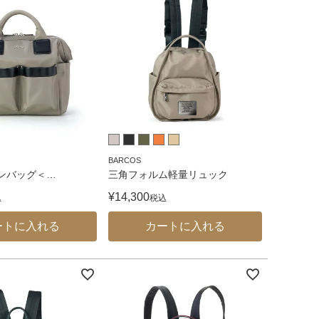
BARCOS
ロンバッグ＜
…
三角フォルム軽量リュック
¥
14,300
込
税込
ートに入れる
カートに入れる