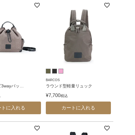
BARCOS
3wayバッ
…
ラウンド型軽量リュック
¥
7,700
込
税込
ートに入れる
カートに入れる