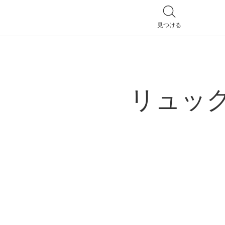
見つける
全てのバッグ
リュッ
ハンドバッグ
トートバッグ
ショルダーバッグ
リュック
ポシェット
2way