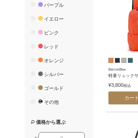
パープル
イエロー
ピンク
レッド
オレンジ
BarcosBlue
シルバー
軽量リュック
¥
3,800
税込
ゴールド
カー
その他
価格から選ぶ