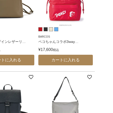
BARCOS
ザインレザーリ
…
ペコちゃんコラボ3way
…
¥
17,600
込
税込
ートに入れる
カートに入れる