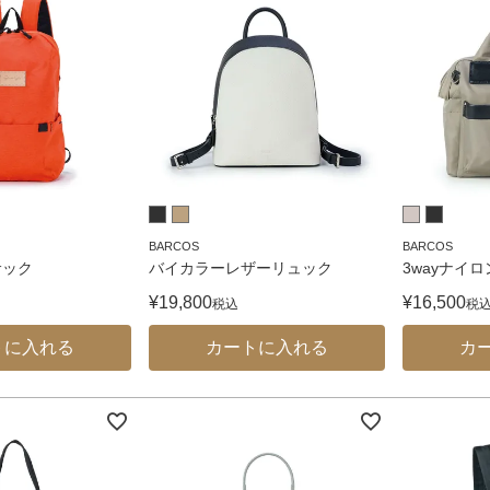
BARCOS
BARCOS
サック
バイカラーレザーリュック
3wayナイ
¥
19,800
¥
16,500
税込
税
トに入れる
カートに入れる
カ