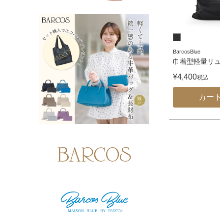
BarcosBlue
巾着型軽量リ
¥
4,400
税込
カー