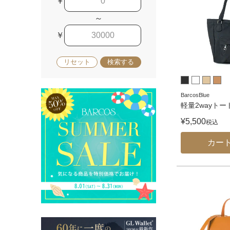
￥
～
￥
リセット
検索する
BarcosBlue
軽量2wayト
¥
5,500
税込
カー