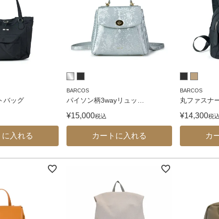
BARCOS
BARCOS
ートバッグ
パイソン柄3wayリュッ
…
丸ファスナ
¥
15,000
¥
14,300
税込
税
トに入れる
カートに入れる
カ