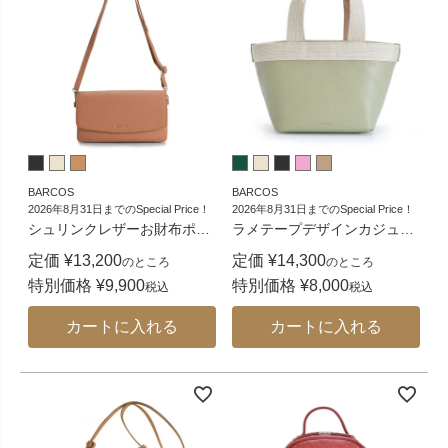
BARCOS
BARCOS
2026年8月31日までのSpecial Price！
2026年8月31日までのSpecial Price！
シュリンクレザーお財布ポ
…
ラメテープデザインカジュ
…
定価
¥
13,200
定価
¥
14,300
のところ
のところ
特別価格
¥
9,900
特別価格
¥
8,000
税込
税込
カートに入れる
カートに入れる