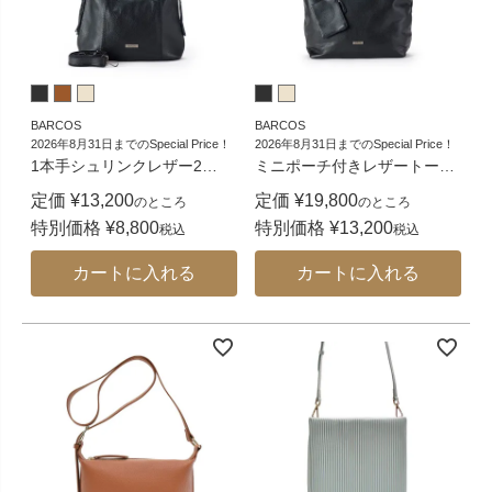
BARCOS
BARCOS
2026年8月31日までのSpecial Price！
2026年8月31日までのSpecial Price！
1本手シュリンクレザー2
…
ミニポーチ付きレザートー
…
定価
¥
13,200
定価
¥
19,800
のところ
のところ
特別価格
¥
8,800
特別価格
¥
13,200
税込
税込
カートに入れる
カートに入れる