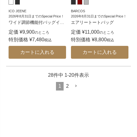
ICO JEENE
BARCOS
2026年8月31日までのSpecial Price！
2026年8月31日までのSpecial Price！
ワイド調節機能付バッグイ
…
エアリートートバッグ
定価
¥
9,900
定価
¥
11,000
のところ
のところ
特別価格
¥
7,480
特別価格
¥
8,800
税込
税込
カートに入れる
カートに入れる
28
件中
1
-
20
件表示
1
2