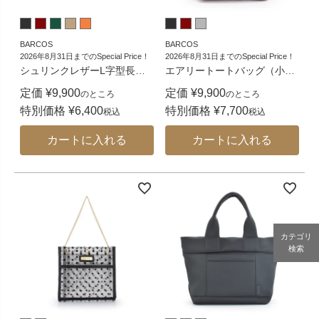
BARCOS
BARCOS
2026年8月31日までのSpecial Price！
2026年8月31日までのSpecial Price！
シュリンクレザーL字型長
…
エアリートートバッグ（小
…
定価
¥
9,900
定価
¥
9,900
のところ
のところ
特別価格
¥
6,400
特別価格
¥
7,700
税込
税込
カートに入れる
カートに入れる
カテゴリ
検索