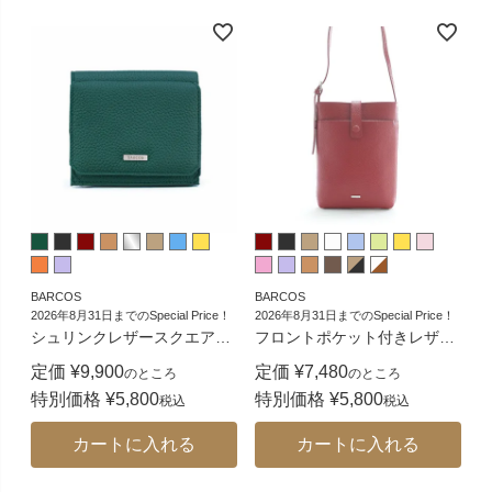
BARCOS
BARCOS
2026年8月31日までのSpecial Price！
2026年8月31日までのSpecial Price！
シュリンクレザースクエア
…
フロントポケット付きレザ
…
定価
¥
9,900
定価
¥
7,480
のところ
のところ
特別価格
¥
5,800
特別価格
¥
5,800
税込
税込
カートに入れる
カートに入れる