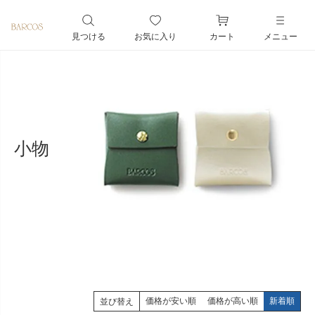
ペー
ジト
見つける
お気に入り
カート
メニュー
ップ
へ
小物
価格が安い順
価格が高い順
新着順
並び替え