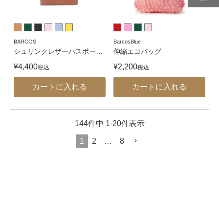
BARCOS
BarcosBlue
シュリンクレザーパスポー
…
伸縮エコバッグ
¥
4,400
¥
2,200
税込
税込
カートに入れる
カートに入れる
144
件中
1
-
20
件表示
1
2
…
8