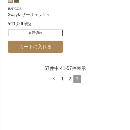
BARCOS
3wayレザーリュック＜
…
¥
11,000
税込
在庫切れ
カートに入れる
57
件中
41
-
57
件表示
1
2
3