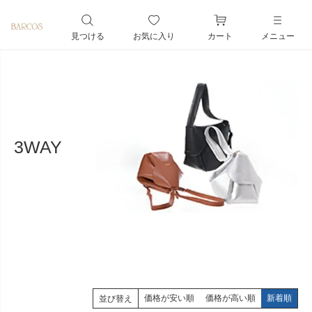
ペー
ジト
見つける
お気に入り
カート
メニュー
ップ
へ
3WAY
価格が安い順
価格が高い順
新着順
並び替え