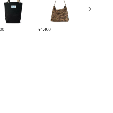
500
¥
4,400
¥
5,500