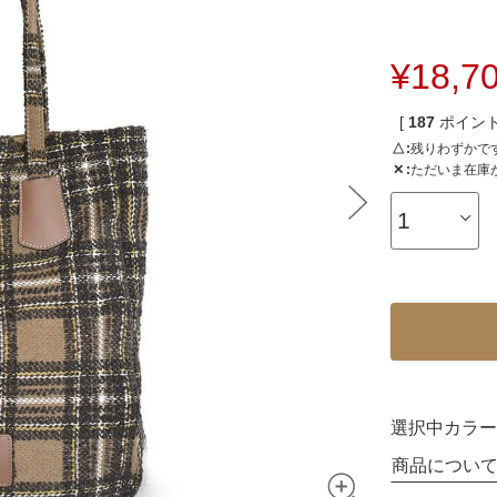
3way
¥
18,7
その他バッグ
[
187
ポイント
△
残りわずかで
✕
ただいま在庫
選択中カラー
商品につい