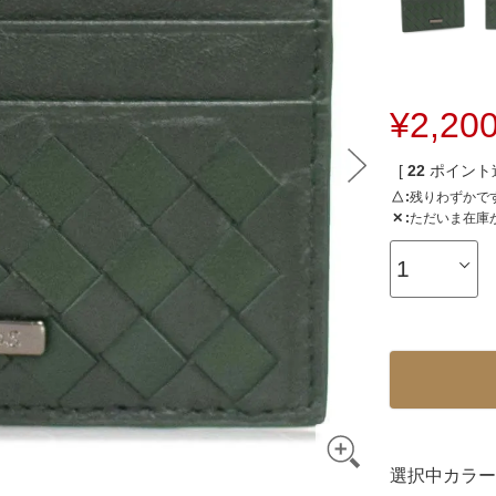
3way
その他バッグ
¥
2,20
[
22
ポイント進
△
残りわずかで
✕
ただいま在庫
選択中カラー