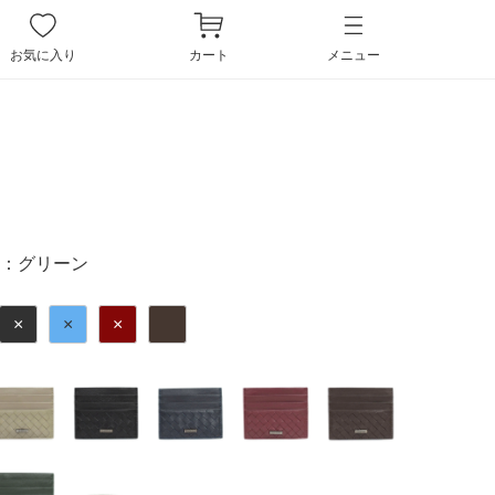
ペー
ジト
お気に入り
カート
メニュー
ップ
へ
：
グリーン
×
×
×