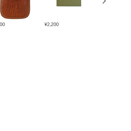
500
¥
2,200
¥
19,800