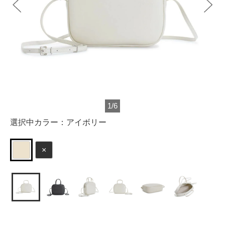
1
/
6
選択中カラー：
アイボリー
×