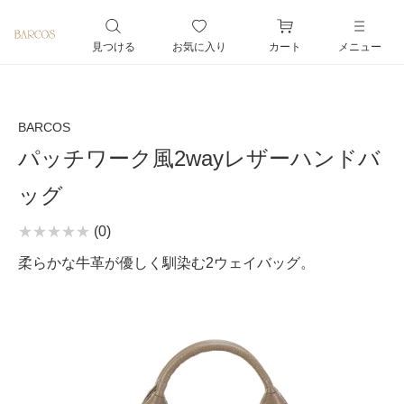
ペー
ジト
見つける
お気に入り
カート
メニュー
ップ
へ
BARCOS
パッチワーク風2wayレザーハンドバ
ッグ
(0)
柔らかな牛革が優しく馴染む2ウェイバッグ。