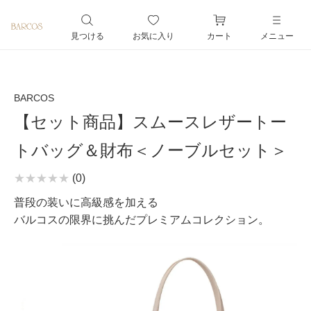
ペー
ジト
見つける
お気に入り
カート
メニュー
ップ
へ
BARCOS
【セット商品】スムースレザートー
トバッグ＆財布＜ノーブルセット＞
(0)
普段の装いに高級感を加える
バルコスの限界に挑んだプレミアムコレクション。