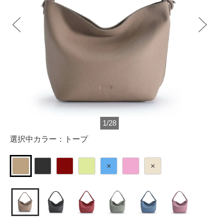
1
/
28
選択中カラー：
トープ
×
×