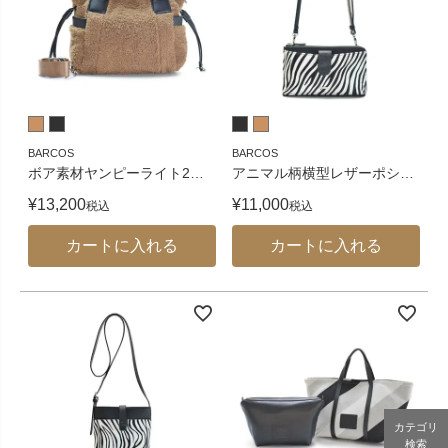
BARCOS
BARCOS
ボア素材ヤンピーライト2
…
アニマル柄横型レザーポシ
…
¥
13,200
¥
11,000
税込
税込
カートに入れる
カートに入れる
カテゴリ
検索