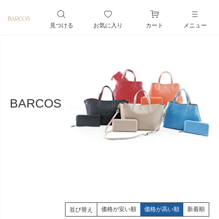
ペー
ジト
見つける
お気に入り
カート
メニュー
ップ
へ
BARCOS
価格が安い順
価格が高い順
新着順
並び替え