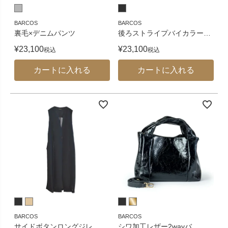
BARCOS
BARCOS
裏毛×デニムパンツ
後ろストライプバイカラー
…
¥
23,100
¥
23,100
税込
税込
カートに入れる
カートに入れる
BARCOS
BARCOS
サイドボタンロングジレ
シワ加工レザー2wayバ
…