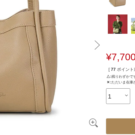
3way
その他バッグ
¥
7,70
[
77
ポイント進
△
残りわずかで
✕
ただいま在庫