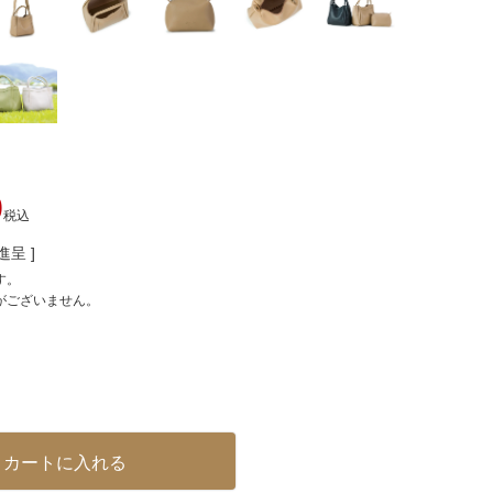
0
税込
呈 ]
す。
がございません。
カートに入れる