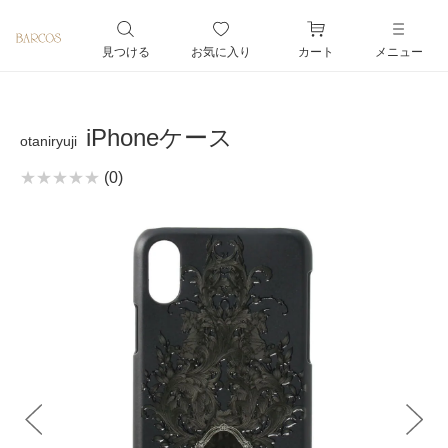
ペー
ジト
見つける
お気に入り
カート
メニュー
ップ
へ
iPhoneケース
otaniryuji
(0)