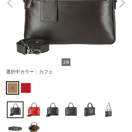
1
/
8
選択中カラー：
カフェ
×
×