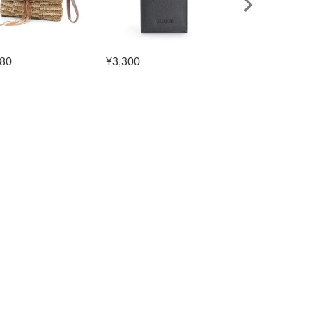
280
¥
3,300
¥
9,020