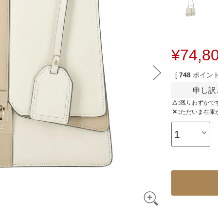
3way
その他バッグ
¥
74,8
[
748
ポイント
申し訳
△
残りわずかで
✕
ただいま在庫