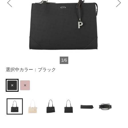
1
/
6
選択中カラー：
ブラック
×
×