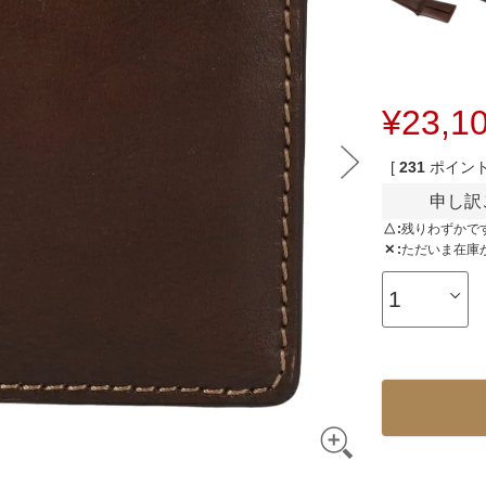
3way
その他バッグ
¥
23,1
[
231
ポイント
申し訳
△
残りわずかで
✕
ただいま在庫