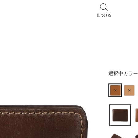
見つける
全てのバッグ
ハンドバッグ
選択中カラー
トートバッグ
ショルダーバッグ
×
×
リュック
ポシェット
2way