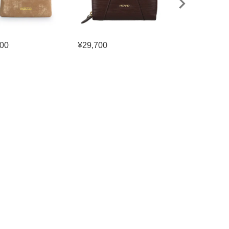
300
¥
29,700
¥
9,900